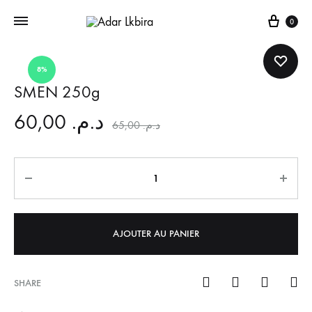
Cart
0
8%
SMEN 250g
60,00
د.م.
65,00
د.م.
Quantité
AJOUTER AU PANIER
SHARE