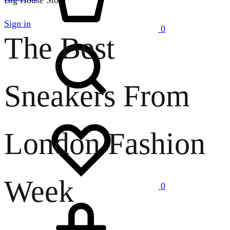
Big House Store
Sign in
0
The Best
Search
Sneakers From
Wishlist
London Fashion
Week
0
Cart