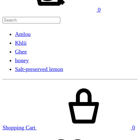
0
Amlou
Khlii
Ghee
honey
Salt-preserved lemon
Shopping Cart
0