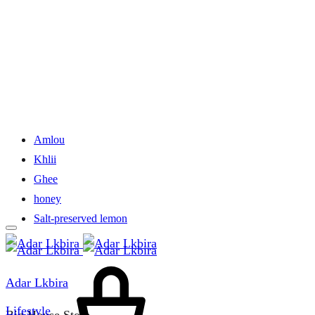
Amlou
Khlii
Ghee
honey
Salt-preserved lemon
Cart
Adar Lkbira
Lifestyle