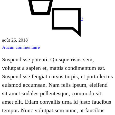
0
août 26, 2018
sur
Aucun commentaire
The
Suspendisse potenti. Quisque risus sem,
Best
volutpat a sapien et, mattis condimentum est.
Sneakers
From
Suspendisse feugiat cursus turpis, et porta lectus
London
euismod accumsan. Nam felis ipsum, eleifend
Fashion
sit amet sodales pellentesque, commodo sit
Week
amet elit. Etiam convallis urna id justo faucibus
tempor. Nunc volutpat sem nunc, at faucibus