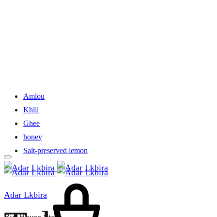
Amlou
Khlii
Ghee
honey
Salt-preserved lemon
Cart
Adar Lkbira