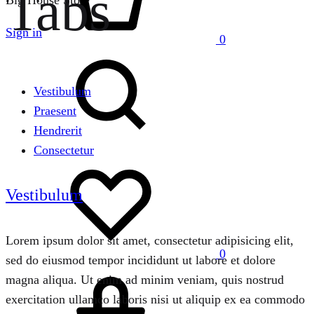
Tabs
Big House Store
Sign in
0
Search
Vestibulum
Praesent
Hendrerit
Consectetur
Wishlist
Vestibulum
Lorem ipsum dolor sit amet, consectetur adipisicing elit,
0
sed do eiusmod tempor incididunt ut labore et dolore
Cart
magna aliqua. Ut enim ad minim veniam, quis nostrud
exercitation ullamco laboris nisi ut aliquip ex ea commodo