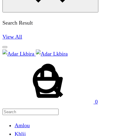
Search Result
View All
Cart
Search
0
Amlou
Khlii